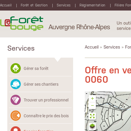
Aller au contenu principal
Accueil
Forêt et Gestion
Services
Réglementation
Filière Fo
Un outi
Auvergne Rhône-Alpes
service
Services
Accueil
»
Services
»
Fon
Offre en 
Gérer sa forêt
0060
Gérer ses chantiers
+
Trouver un professionnel
−
Connaître le prix des bois