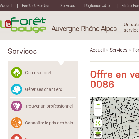
Aller au contenu principal
Accueil
Forêt et Gestion
Services
Réglementation
Filière Fo
Un outi
Auvergne Rhône-Alpes
service
Services
Accueil
»
Services
»
Fon
Offre en 
Gérer sa forêt
0086
Gérer ses chantiers
+
Trouver un professionnel
−
Connaître le prix des bois