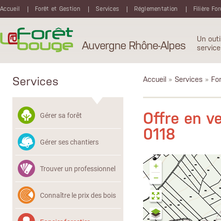
Aller au contenu principal
Accueil
Forêt et Gestion
Services
Réglementation
Filière Fo
Un outi
Auvergne Rhône-Alpes
service
Services
Accueil
»
Services
»
Fon
Offre en 
Gérer sa forêt
0118
Gérer ses chantiers
+
Trouver un professionnel
−
Connaître le prix des bois