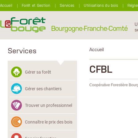
Aller au contenu principal
Accueil
Forêt et Gestion
Services
Utilisations du bois
Régle
U
Bourgogne-Franche-Comté
s
Services
Accueil
CFBL
Gérer sa forêt
Coopérative Forestière Bou
Gérer ses chantiers
Trouver un professionnel
Connaître le prix des bois