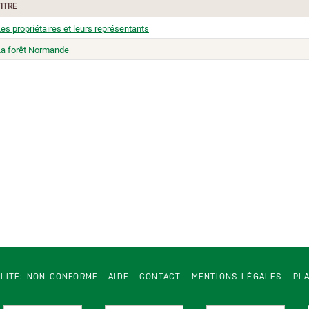
TITRE
es propriétaires et leurs représentants
La forêt Normande
ILITÉ: NON CONFORME
AIDE
CONTACT
MENTIONS LÉGALES
PLA