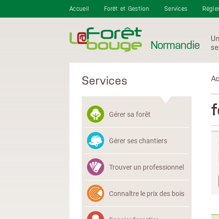
Aller au contenu principal
Accueil
Forêt et Gestion
Services
Régle
Un
Normandie
se
Services
Ac
f
Gérer sa forêt
Gérer ses chantiers
Trouver un professionnel
Connaître le prix des bois