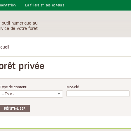
mentation
La filière et ses acteurs
 outil numérique au
rvice de votre forêt
cueil
orêt privée
Type de contenu
Mot-clé
- Tout -