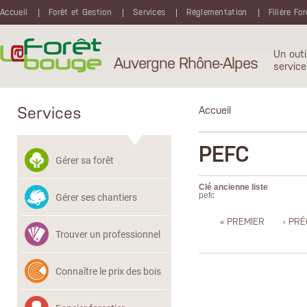
Aller au contenu principal
Accueil
Forêt et Gestion
Services
Réglementation
Filière Fo
Un outi
Auvergne Rhône-Alpes
service
Services
Accueil
PEFC
Gérer sa forêt
Clé ancienne liste
Gérer ses chantiers
pefc
« PREMIER
‹ PR
Trouver un professionnel
Connaître le prix des bois