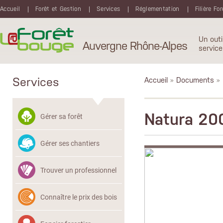
Aller au contenu principal
Accueil
Forêt et Gestion
Services
Réglementation
Filière Fo
Un outi
Auvergne Rhône-Alpes
service
Services
Accueil
»
Documents
» 
Natura 20
Gérer sa forêt
Gérer ses chantiers
Trouver un professionnel
Connaître le prix des bois