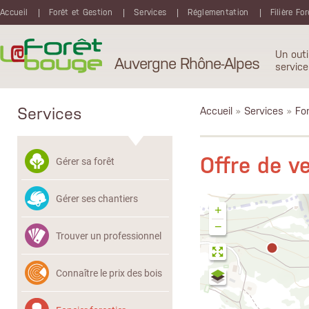
Aller au contenu principal
Accueil
Forêt et Gestion
Services
Réglementation
Filière Fo
Un outi
Auvergne Rhône-Alpes
service
Services
Accueil
»
Services
»
Fon
Offre de v
Gérer sa forêt
Gérer ses chantiers
+
−
Trouver un professionnel
Connaître le prix des bois