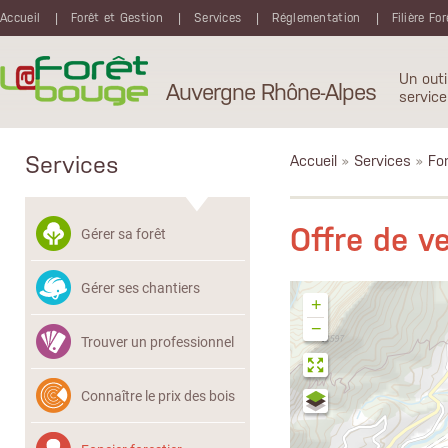
Aller au contenu principal
Accueil
Forêt et Gestion
Services
Réglementation
Filière Fo
Un outi
Auvergne Rhône-Alpes
service
Services
Accueil
»
Services
»
Fon
Offre de 
Gérer sa forêt
Gérer ses chantiers
+
−
Trouver un professionnel
Connaître le prix des bois