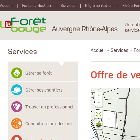
Aller au contenu principal
Accueil
Forêt et Gestion
Services
Réglementation
Filière Fo
Un outi
Auvergne Rhône-Alpes
service
Services
Accueil
»
Services
»
Fon
Offre de 
Gérer sa forêt
Gérer ses chantiers
+
−
Trouver un professionnel
Connaître le prix des bois