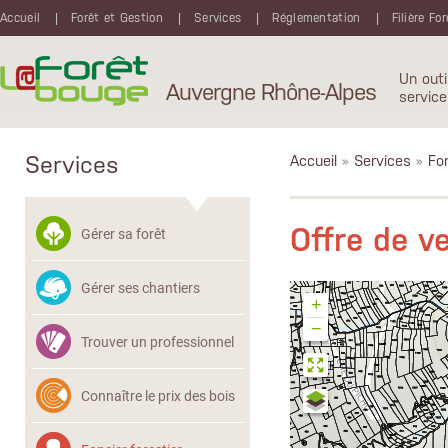
Aller au contenu principal
Accueil
Forêt et Gestion
Services
Réglementation
Filière Fo
Un outi
Auvergne Rhône-Alpes
service
Services
Accueil
»
Services
»
Fon
Offre de 
Gérer sa forêt
Gérer ses chantiers
+
−
Trouver un professionnel
Connaître le prix des bois