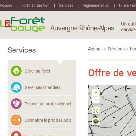
Aller au contenu principal
Accueil
Forêt et Gestion
Services
Réglementation
Filière Fo
Un outi
Auvergne Rhône-Alpes
service
Services
Accueil
»
Services
»
Fon
Offre de 
Gérer sa forêt
Gérer ses chantiers
+
−
Trouver un professionnel
Connaître le prix des bois