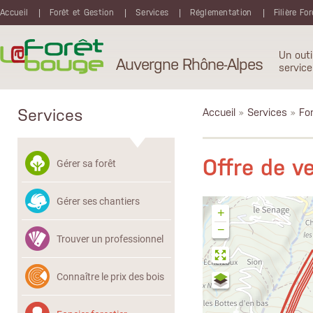
Aller au contenu principal
Accueil
Forêt et Gestion
Services
Réglementation
Filière Fo
Un outi
Auvergne Rhône-Alpes
service
Services
Accueil
»
Services
»
Fon
Offre de 
Gérer sa forêt
Gérer ses chantiers
+
−
Trouver un professionnel
Connaître le prix des bois