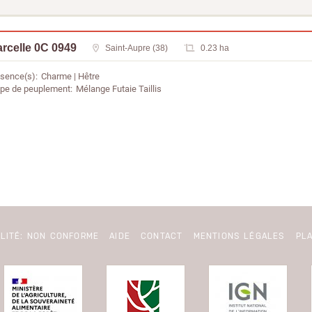
rcelle 0C 0949
Saint-Aupre (38)
0.23 ha
sence(s)
Charme
Hêtre
pe de peuplement
Mélange Futaie Taillis
ILITÉ: NON CONFORME
AIDE
CONTACT
MENTIONS LÉGALES
PLA