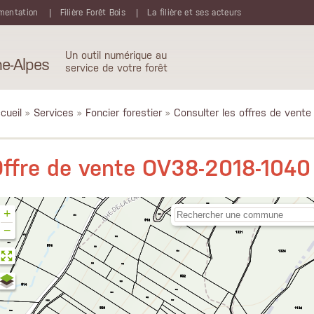
mentation
Filière Forêt Bois
La filière et ses acteurs
Un outil numérique au
e-Alpes
service de votre forêt
cueil
»
Services
»
Foncier forestier
»
Consulter les offres de vente
ffre de vente OV38-2018-1040
+
−