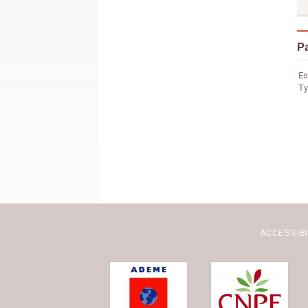
Pa
Es
Ty
ACCESSIB