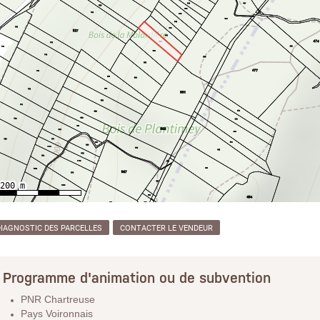
DIAGNOSTIC DES PARCELLES
CONTACTER LE VENDEUR
Programme d'animation ou de subvention
PNR Chartreuse
Pays Voironnais