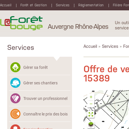
Aller au contenu principal
Accueil
Forêt et Gestion
Services
Réglementation
Filière Fo
Un outi
Auvergne Rhône-Alpes
service
Services
Accueil
»
Services
»
Fon
Offre de 
Gérer sa forêt
15389
Gérer ses chantiers
+
Trouver un professionnel
−
Connaître le prix des bois