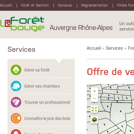
Aller au contenu principal
Accueil
Forêt et Gestion
Services
Réglementation
Filière Fo
Un outi
Auvergne Rhône-Alpes
service
Services
Accueil
»
Services
»
Fon
Offre de v
Gérer sa forêt
Gérer ses chantiers
+
−
Trouver un professionnel
Connaître le prix des bois