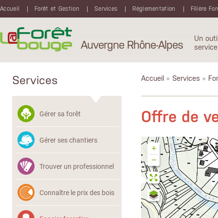
Aller au contenu principal
Accueil
Forêt et Gestion
Services
Réglementation
Filière Fo
Un outi
Auvergne Rhône-Alpes
service
Services
Accueil
»
Services
»
Fon
Offre de v
Gérer sa forêt
Gérer ses chantiers
+
−
Trouver un professionnel
Connaître le prix des bois