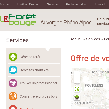
Aller au contenu principal
Accueil
Forêt et Gestion
Services
Réglementation
Filière Fo
Un outi
Auvergne Rhône-Alpes
service
Services
Accueil
»
Services
»
Fon
Offre de v
Gérer sa forêt
Gérer ses chantiers
+
−
Trouver un professionnel
Connaître le prix des bois