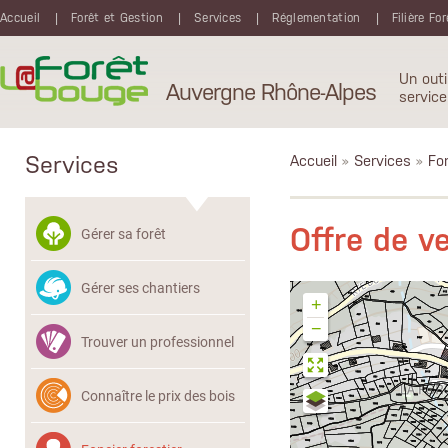
Aller au contenu principal
Accueil
Forêt et Gestion
Services
Réglementation
Filière Fo
Un outi
Auvergne Rhône-Alpes
service
Services
Accueil
»
Services
»
Fon
Offre de 
Gérer sa forêt
Gérer ses chantiers
+
−
Trouver un professionnel
Connaître le prix des bois