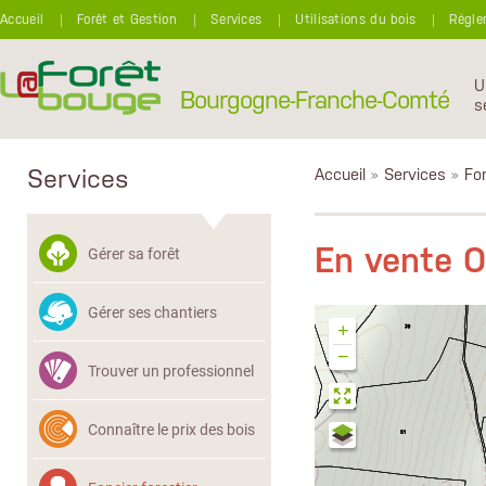
Aller au contenu principal
Accueil
Forêt et Gestion
Services
Utilisations du bois
Régle
U
Bourgogne-Franche-Comté
s
Services
Accueil
»
Services
»
Fon
En vente 
Gérer sa forêt
Gérer ses chantiers
+
−
Trouver un professionnel
Connaître le prix des bois