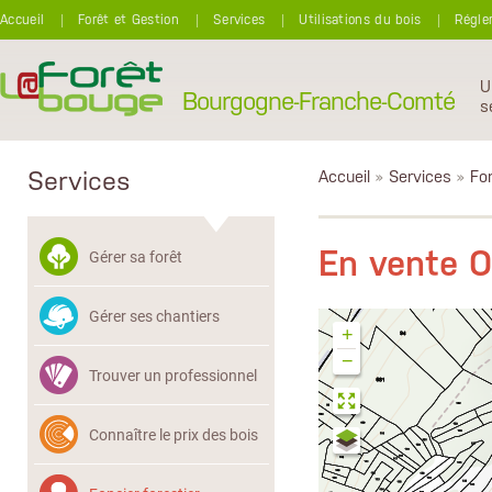
Aller au contenu principal
Accueil
Forêt et Gestion
Services
Utilisations du bois
Régle
U
Bourgogne-Franche-Comté
s
Services
Accueil
»
Services
»
Fon
En vente 
Gérer sa forêt
Gérer ses chantiers
+
−
Trouver un professionnel
Connaître le prix des bois