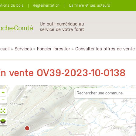
ations du bois
Réglementation
La filière et ses acteurs
Un outil numérique au
anche-Comté
service de votre forêt
cueil
»
Services
»
Foncier forestier
»
Consulter les offres de vente
En vente OV39-2023-10-0138
+
−