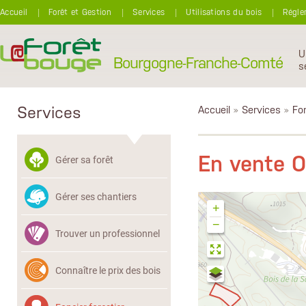
Aller au contenu principal
Accueil
Forêt et Gestion
Services
Utilisations du bois
Régle
U
Bourgogne-Franche-Comté
s
Services
Accueil
»
Services
»
Fon
En vente 
Gérer sa forêt
Gérer ses chantiers
+
−
Trouver un professionnel
Connaître le prix des bois