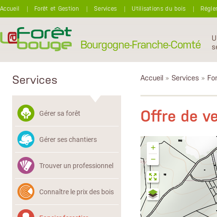
Aller au contenu principal
Accueil
Forêt et Gestion
Services
Utilisations du bois
Régle
U
Bourgogne-Franche-Comté
s
Services
Accueil
»
Services
»
Fon
Offre de 
Gérer sa forêt
Gérer ses chantiers
+
−
Trouver un professionnel
Connaître le prix des bois