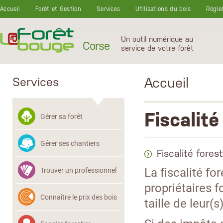
Aller au contenu principal
Accueil
Forêt et Gestion
Services
Utilisations du bois
Régle
Un outil numérique au
Corse
service de votre forêt
Accueil
Services
Fiscalité
Gérer sa forêt
Gérer ses chantiers
Fiscalité fores
La fiscalité fo
Trouver un professionnel
propriétaires f
Connaître le prix des bois
taille de leur(s