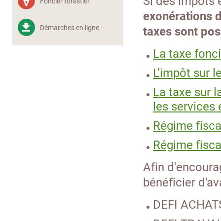
Si des impôts 
Foncier forestier
exonérations d
Démarches en ligne
taxes sont pos
La taxe fonci
L’impôt sur l
La taxe sur l
les services 
Régime fisca
Régime fiscal
Afin d'encourag
bénéficier d'a
DEFI ACHAT