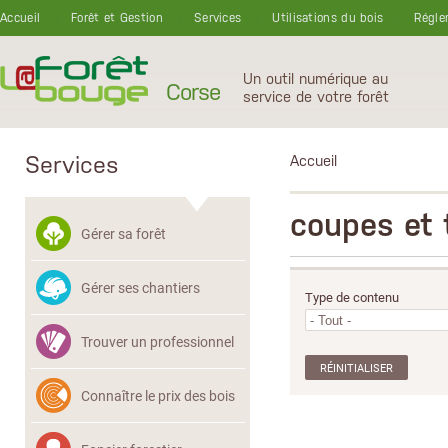
Aller au contenu principal
Accueil
Forêt et Gestion
Services
Utilisations du bois
Régle
Un outil numérique au
Corse
service de votre forêt
Services
Accueil
coupes et 
Gérer sa forêt
Gérer ses chantiers
Type de contenu
Trouver un professionnel
Connaître le prix des bois