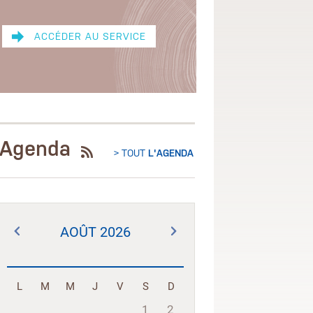
ACCÉDER AU SERVICE
Agenda
> TOUT
L'AGENDA
AOÛT 2026
L
M
M
J
V
S
D
1
2