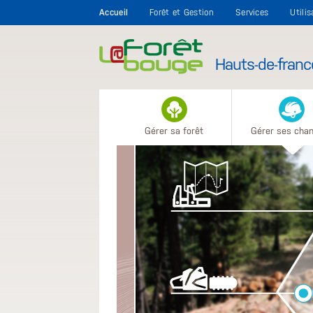
Aller au contenu principal
Accueil
Forêt et Gestion
Services
Utili
Hauts-de-franc
Gérer sa forêt
Gérer ses chan