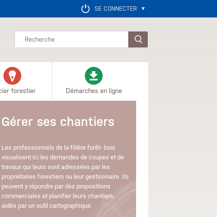
SE CONNECTER
Rechercher
ier forestier
Démarches en ligne
érer ses chantiers
professionnels de la filière forêt- bois
ualisent ici les demandes de coupes et de
vaux qui leurs sont adressées par les
riétaires forestiers ou leur gestionnaire. Ils
vent y répondre par des propositions
merciales et planifier leurs chantiers,
s par un outil cartographique.