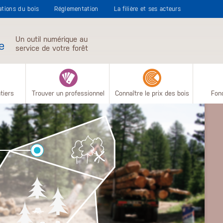
sations du bois
Réglementation
La filière et ses acteurs
Un outil numérique au
e
service de votre forêt
tiers
Trouver un professionnel
Connaître le prix des bois
Fonc
G
Les 
vis
tra
prop
peu
com
aidé