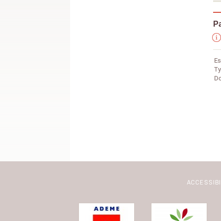
Pa
Es
Ty
Do
ACCESSIB