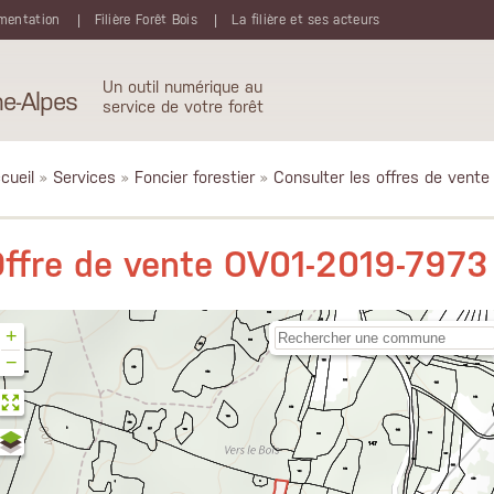
mentation
Filière Forêt Bois
La filière et ses acteurs
Un outil numérique au
e-Alpes
service de votre forêt
cueil
»
Services
»
Foncier forestier
»
Consulter les offres de vente
ffre de vente OV01-2019-7973
+
−