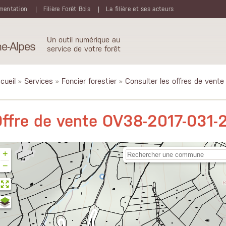
mentation
Filière Forêt Bois
La filière et ses acteurs
Un outil numérique au
e-Alpes
service de votre forêt
cueil
»
Services
»
Foncier forestier
»
Consulter les offres de vente
ffre de vente OV38-2017-031-
+
−