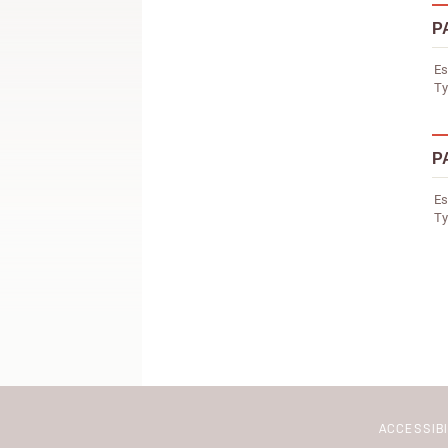
P
Es
Ty
P
Es
Ty
ACCESSIB