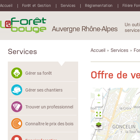
Aller au contenu principal
Accueil
Forêt et Gestion
Services
Réglementation
Filière Fo
Un outi
Auvergne Rhône-Alpes
service
Services
Accueil
»
Services
»
Fon
Offre de v
Gérer sa forêt
Gérer ses chantiers
+
−
Trouver un professionnel
Connaître le prix des bois