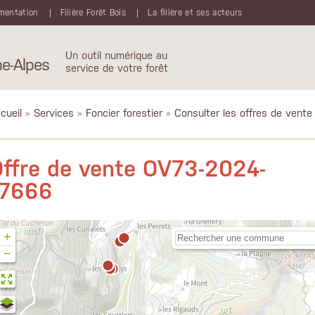
mentation
Filière Forêt Bois
La filière et ses acteurs
Un outil numérique au
e-Alpes
service de votre forêt
cueil
»
Services
»
Foncier forestier
»
Consulter les offres de vente
ffre de vente OV73-2024-
17666
+
−