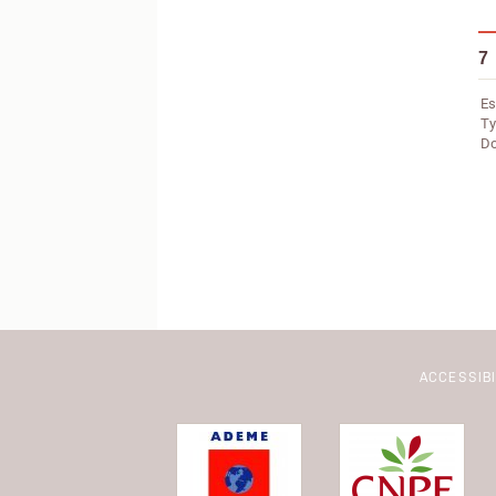
7
Es
Ty
Do
ACCESSIB