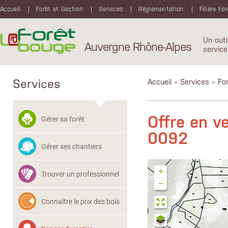
Aller au contenu principal
Accueil
Forêt et Gestion
Services
Réglementation
Filière Fo
Un outi
Auvergne Rhône-Alpes
service
Services
Accueil
»
Services
»
Fon
Offre en 
Gérer sa forêt
0092
Gérer ses chantiers
+
Trouver un professionnel
−
Connaître le prix des bois