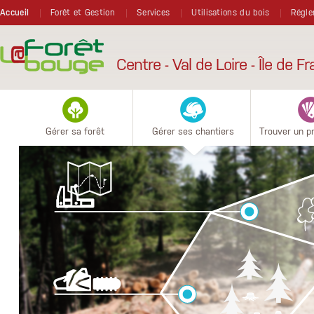
Aller au contenu principal
Accueil
Forêt et Gestion
Services
Utilisations du bois
Régle
Centre - Val de Loire - Île de F
Gérer sa forêt
Gérer ses chantiers
Trouver un p