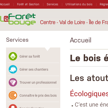
Aller au contenu principal
Accueil
Forêt et Gestion
Services
Utilisations du bois
Régle
Centre - Val de Loire - Île de F
Accueil
Services
Le bois 
Gérer sa forêt
Gérer ses chantiers
Les atou
Trouver un professionnel
Écologique
Connaître le prix des bois
C'est une én