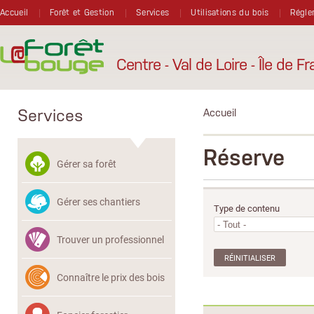
Aller au contenu principal
Accueil
Forêt et Gestion
Services
Utilisations du bois
Régle
Centre - Val de Loire - Île de F
Services
Accueil
Réserve
Gérer sa forêt
Gérer ses chantiers
Type de contenu
Trouver un professionnel
Connaître le prix des bois