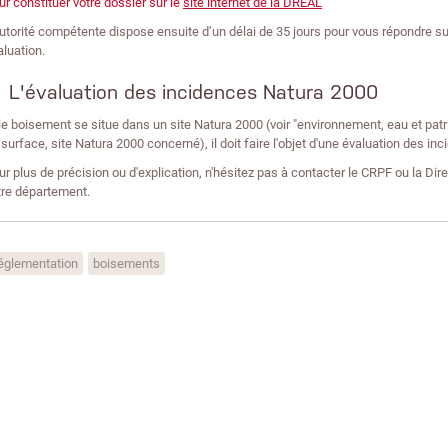
ur constituer votre dossier sur le
site internet de la DREAL
autorité compétente dispose ensuite d’un délai de 35 jours pour vous répondre sur 
aluation.
L'évaluation des incidences Natura 2000
 le boisement se situe dans un site Natura 2000 (voir "environnement, eau et patr
 surface, site Natura 2000 concerné), il doit faire l'objet d'une évaluation des in
ur plus de précision ou d'explication, n'hésitez pas à contacter le CRPF ou la Di
tre département.
églementation
boisements