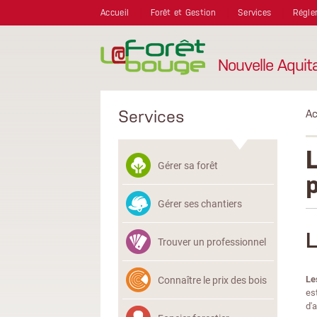
Aller au contenu principal
Accueil
Forêt et Gestion
Services
Régle
Nouvelle Aquit
Services
Ac
Gérer sa forêt
Gérer ses chantiers
L
Trouver un professionnel
Le
Connaître le prix des bois
est
d'