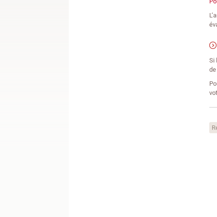
Po
L’
év
Si
de
Po
vo
R