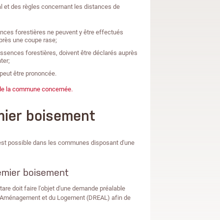
l et des règles concernant les distances de
ences forestières ne peuvent y être effectués
après une coupe rase;
essences forestières, doivent être déclarés auprès
ter;
 peut être prononcée.
ie de la commune concernée.
mier boisement
t est possible dans les communes disposant d'une
emier boisement
are doit faire l'objet d'une demande préalable
e l'Aménagement et du Logement (DREAL) afin de
​