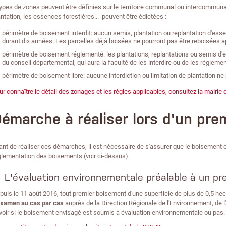
types de zones peuvent être définies sur le territoire communal ou intercommuna
antation, les essences forestières... peuvent être édictées :
périmètre de boisement interdit: aucun semis, plantation ou replantation d'ess
durant dix années. Les parcelles déjà boisées ne pourront pas être reboisées 
périmètre de boisement réglementé: les plantations, replantations ou semis d'
du conseil départemental, qui aura la faculté de les interdire ou de les réglemen
périmètre de boisement libre: aucune interdiction ou limitation de plantation ne
ur connaître le détail des zonages et les règles applicables, consultez la mair
émarche à réaliser lors d'un pre
ant de réaliser ces démarches, il est nécessaire de s'assurer que le boisemen
glementation des boisements (voir ci-dessus).
L'évaluation environnementale préalable à un pr
puis le 11 août 2016, tout premier boisement d'une superficie de plus de 0,5 hect
xamen au cas par cas
auprès de la Direction Régionale de l'Environnement, d
voir si le boisement envisagé est soumis à évaluation environnementale ou pas.