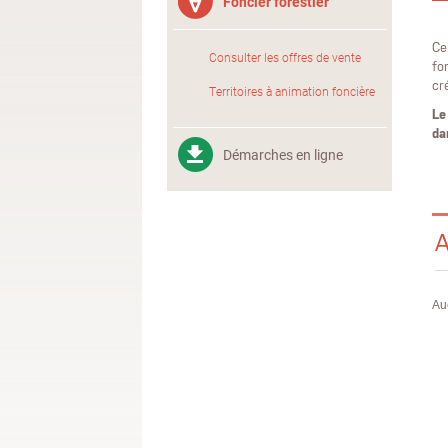
Foncier forestier
Ce
Consulter les offres de vente
fo
cr
Territoires à animation foncière
Le
da
Démarches en ligne
A
Au