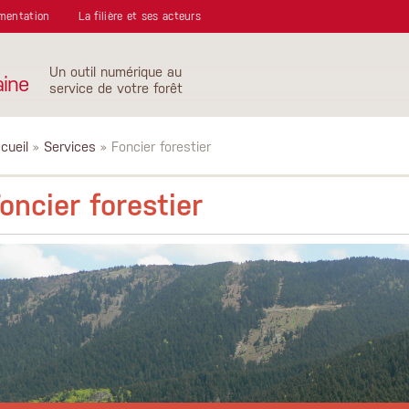
mentation
La filière et ses acteurs
Un outil numérique au
aine
service de votre forêt
cueil
»
Services
» Foncier forestier
oncier forestier