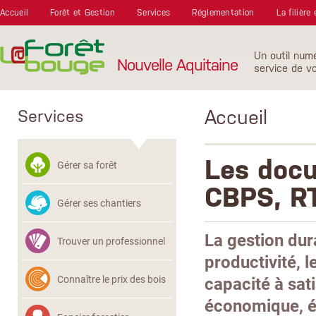
Aller au contenu principal
Accueil
Forêt et Gestion
Services
Réglementation
La filière
Un outil num
Nouvelle Aquitaine
service de vo
Accueil
Services
Les docu
Gérer sa forêt
CBPS, R
Gérer ses chantiers
La gestion dura
Trouver un professionnel
productivité, l
Connaître le prix des bois
capacité à sati
économique, éc