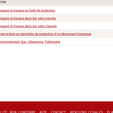
TITRE
oupes et travaux en forêt de protection
oupes et travaux dans les sites inscrits
oupes et travaux dans les sites classés
ntervention en périmètre de protection d’un Monument historique
nvironnement, Eau, Urbanisme, Patrimoine
ILITÉ: NON CONFORME
AIDE
CONTACT
MENTIONS LÉGALES
PLA