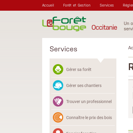
Aller au contenu principal
Accueil
Forêt et Gestion
Services
Régle
Un o
Occitanie
serv
Services
Ac
Gérer sa forêt
Gérer ses chantiers
Trouver un professionnel
Connaître le prix des bois