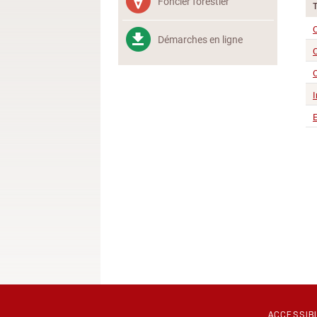
Foncier forestier
C
Démarches en ligne
C
C
I
E
ACCESSIB