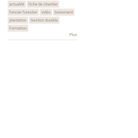
actualité
fiche de chantier
foncier forestier
vidéo
boisement
plantation
Gestion durable
Formation
Plus