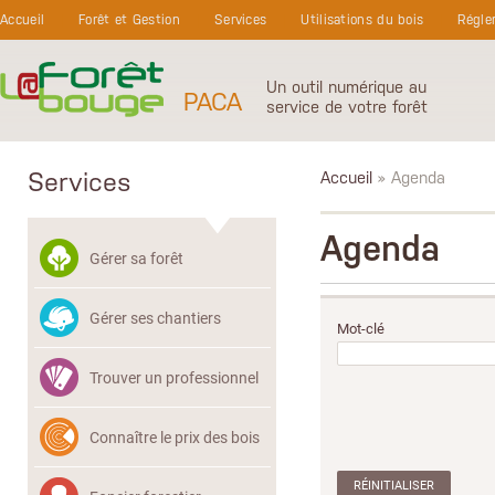
Aller au contenu principal
Accueil
Forêt et Gestion
Services
Utilisations du bois
Régle
Un outil numérique au
PACA
service de votre forêt
Services
Accueil
» Agenda
Agenda
Gérer sa forêt
Gérer ses chantiers
Mot-clé
Trouver un professionnel
Connaître le prix des bois