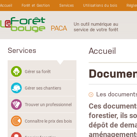
Aller au contenu principal
Accueil
Forêt et Gestion
Services
Utilisations du bois
Régle
Un outil numérique au
PACA
service de votre forêt
Accueil
Services
Document
Gérer sa forêt
Gérer ses chantiers
Les documents
Ces documents 
Trouver un professionnel
forestier, ils 
Connaître le prix des bois
dépôt de deman
aménagements