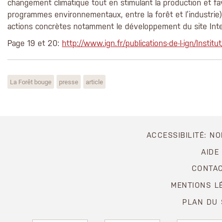
changement climatique tout en stimulant la production et fav
programmes environnementaux, entre la forêt et l’industrie)
actions concrètes notamment le développement du site Inter
Page 19 et 20:
http://www.ign.fr/publications-de-l-ign/Institu
La Forêt bouge
presse
article
ACCESSIBILITÉ: N
AIDE
CONTA
MENTIONS L
PLAN DU 