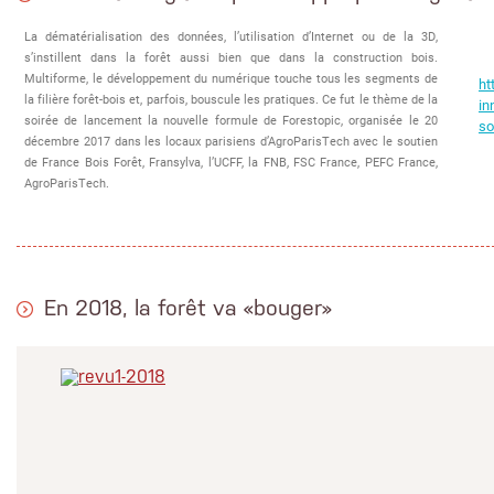
La dématérialisation des données, l’utilisation d’Internet ou de la 3D,
s’instillent dans la forêt aussi bien que dans la construction bois.
Multiforme, le développement du numérique touche tous les segments de
ht
la filière forêt-bois et, parfois, bouscule les pratiques. Ce fut le thème de la
in
soirée de lancement la nouvelle formule de Forestopic, organisée le 20
so
décembre 2017 dans les locaux parisiens d’AgroParisTech avec le soutien
de France Bois Forêt, Fransylva, l’UCFF, la FNB, FSC France, PEFC France,
AgroParisTech.
En 2018, la forêt va «bouger»