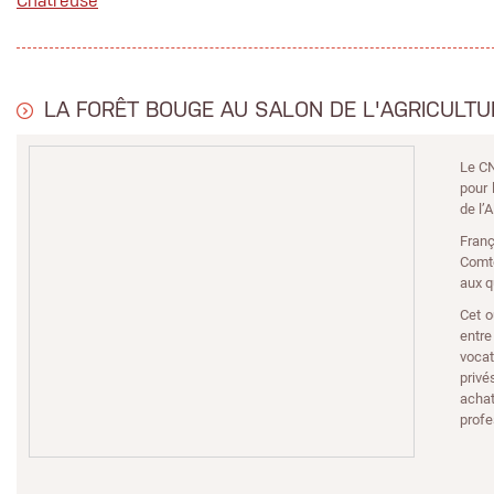
Chatreuse
LA FORÊT BOUGE AU SALON DE L'AGRICULTUR
Le CN
pour 
de l’
Franç
Comté
aux q
Cet o
entre
vocat
privé
acha
profe