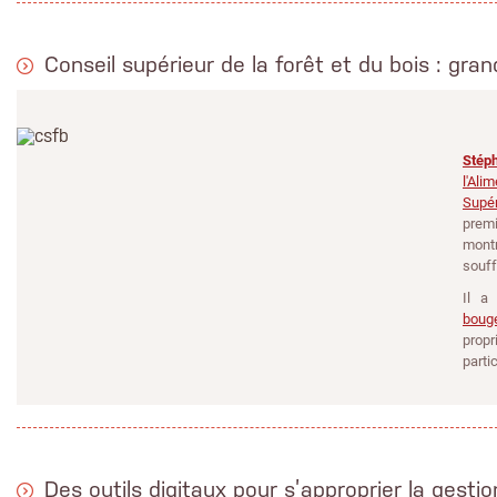
Conseil supérieur de la forêt et du bois : gran
Stép
l'Ali
Supé
prem
montr
souff
Il a
boug
propr
parti
Des outils digitaux pour s’approprier la gesti