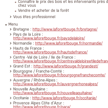
Connaître le prix des bois et les intervenants près 
chez vous
Vendre et acheter de la forêt
Vous êtes professionnel
Menu
Bretagne :
http://www.laforetbouge.fr/bretagne/
Pays de la Loire :
http://www.laforetbouge.fr/paysdelaloire/
Normandie :
http://www.laforetbouge.fr/normandie/
Hauts de France :
http://www.laforetbouge.fr/hautsdefrance/
Centre -Val de Loire / Ile de France :
http://www.laforetbouge.fr/centrevaldeloireetiledefran
Grand Est :
http://www.laforetbouge.fr/grandest/
Bourgogne / Franche-Comté :
http://www.laforetbouge.fr/bourgognefranchecomte/
Auvergne / Rhône-Alpes :
http://www.laforetbouge.fr/auvergnerhonealpes/
Nouvelle Aquitaine :
http://www.laforetbouge.fr/nouvelleaquitaine/
Occitanie :
http://www.laforetbouge.fr/occitanie/
Provence Alpes Côte d’Azur :
http://www.laforetbouge.fr/paca/