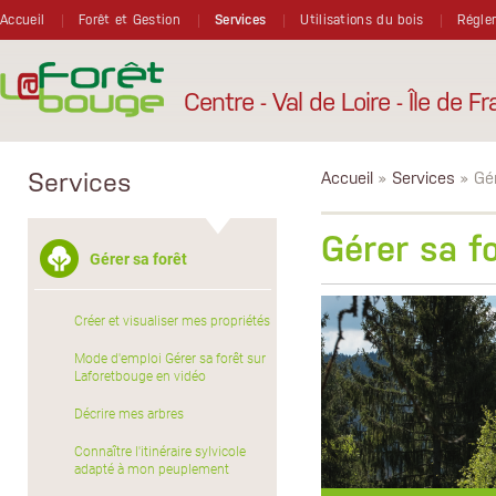
Aller au contenu principal
Accueil
Forêt et Gestion
Services
Utilisations du bois
Régle
Centre - Val de Loire - Île de F
Services
Accueil
»
Services
» Gér
Gérer sa f
Gérer sa forêt
Créer et visualiser mes propriétés
Mode d'emploi Gérer sa forêt sur
Laforetbouge en vidéo
Décrire mes arbres
Connaître l'itinéraire sylvicole
adapté à mon peuplement