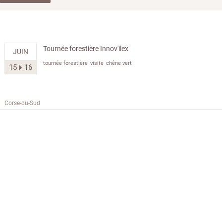
Tournée forestière Innov'ilex
JUIN
tournée forestière
visite
chêne vert
15
16
Corse-du-Sud