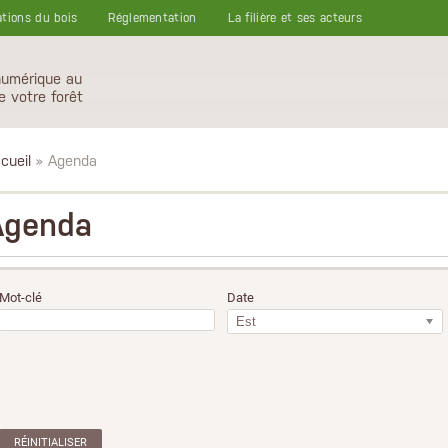
ations du bois
Réglementation
La filière et ses acteurs
numérique au
e votre forêt
cueil
» Agenda
Agenda
Mot-clé
Date
Est