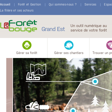
Aller au contenu principal
Accueil
Forêt et Gestion
Qui sommes-nous ?
Services
Espa
La filière et ses acteurs
Un outil numérique au
Grand Est
service de votre forêt
Gérer sa forêt
Gérer ses chantiers
Trouver un p