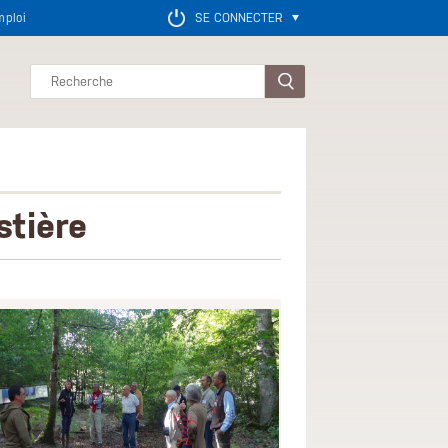
mploi
SE CONNECTER
Rechercher
stière