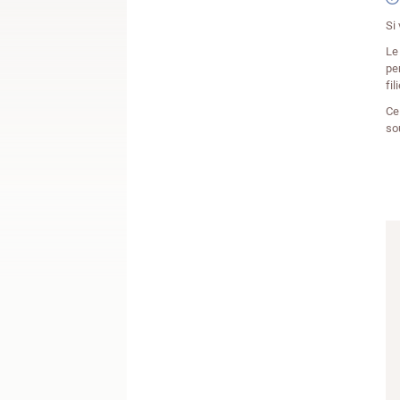
Si
Le
pe
fi
Ce
so