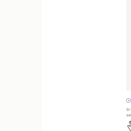
Si
se