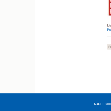
Li
Pr
F
ACCESSIB