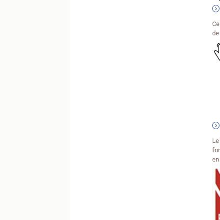
Ce
de
Le
fo
e