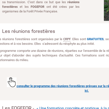
sa transmission. C’est dans ce but que les
réunions
forestières
et les
FOGEFOR
ont été crées par les
organismes de la Forêt Privée Française.
Les réunions forestières
s réunions forestières sont organisées par le
CRPF
. Elles sont
GRATUITES
, s
estions et à vos besoins. Elles s'adressent du néophyte au plus initié.
 programme comporte une dizaine de réunions, réparties sur l'ensemble de la ré
ur objet d'aborder des sujets techniques d'actualité. Ces formations sont ric
stionnaires du milieu.
consulter le programme des réunions forestières prévues sur la rég
ici.
Les FOGEFOR -
« Une formation concrète et pratique, à la 