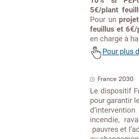
10% si PEF
5€/plant feuil
Pour un
proje
feuillus et 6€
en charge à hau
Pour plus d
France 2030
Le dispositif 
pour garantir 
d’intervention
incendie, rav
pauvres et l’a
au changement