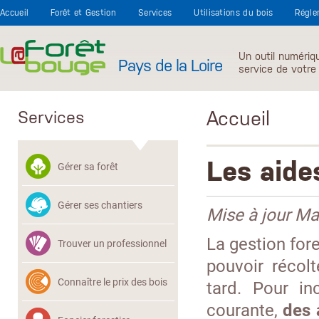
Aller au contenu principal
Accueil
Forêt et Gestion
Services
Utilisations du bois
Régle
Un outil numériq
Pays de la Loire
service de votre 
Accueil
Services
Les aides
Gérer sa forêt
Gérer ses chantiers
Mise à jour M
La gestion for
Trouver un professionnel
pouvoir récol
Connaître le prix des bois
tard. Pour in
courante,
des 