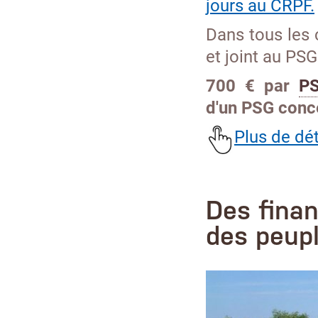
jours au CRPF.
Dans tous les c
et joint au PSG
700 € par
P
d'un PSG conce
Plus de dét
Des fina
des peup