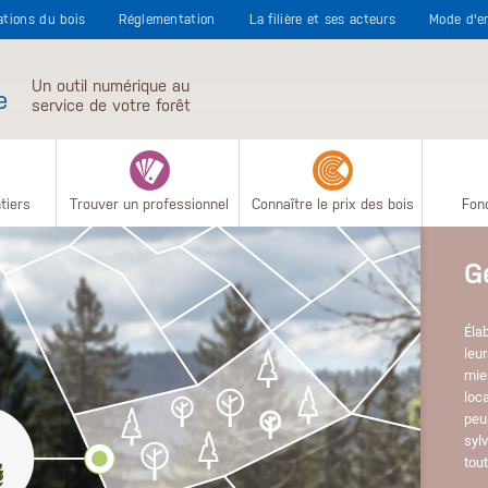
sations du bois
Réglementation
La filière et ses acteurs
Mode d'e
Un outil numérique au
e
service de votre forêt
tiers
Trouver un professionnel
Connaître le prix des bois
Fonc
Gérer sa fo
Élaboré pour les propriéta
leurs gestionnaires, ce 
mieux appréhender la ges
localiser ses parcelles, 
peuplements, connaître 
sylvicoles à réaliser, la 
tout avec des outils d’ai