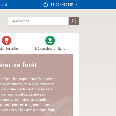
mploi
SE CONNECTER
Rechercher
ier forestier
Démarches en ligne
rêt
ires forestiers et
service permet de
tion forestière :
décrire ses
les opérations
réglementation... Le
de à chaque étape.