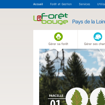
Aller au contenu principal
Accueil
Forêt et Gestion
Services
Utili
Pays de la Loir
Gérer sa forêt
Gérer ses chan