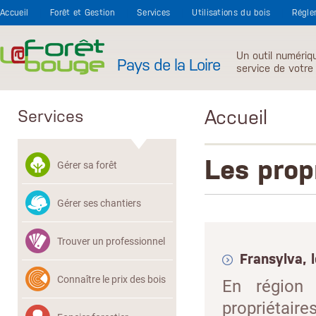
Aller au contenu principal
Accueil
Forêt et Gestion
Services
Utilisations du bois
Régle
Un outil numériq
Pays de la Loire
service de votre 
Accueil
Services
Les prop
Gérer sa forêt
Gérer ses chantiers
Trouver un professionnel
Fransyl
Connaître le prix des bois
En région
propriétair